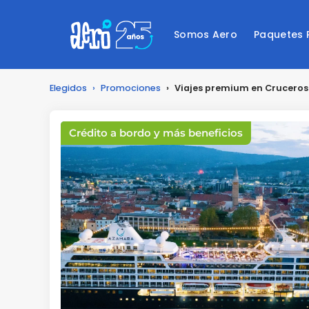
Somos Aero
Paquetes
Elegidos
›
Promociones
›
Viajes premium en Crucero
Crédito a bordo y más beneficios