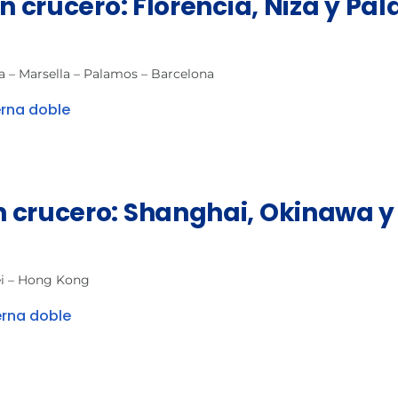
en crucero: Florencia, Niza y Pa
a – Marsella – Palamos – Barcelona
erna doble
 crucero: Shanghai, Okinawa y
ei – Hong Kong
erna doble