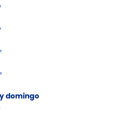
e
e
e
e
 y domingo
e