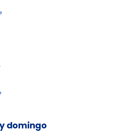
e
e
e
 y domingo