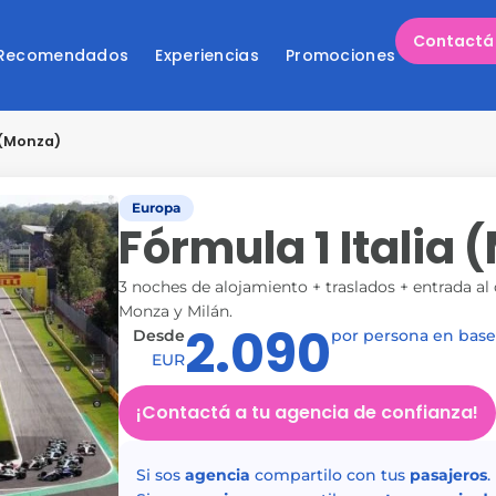
Contactá 
 Recomendados
Experiencias
Promociones
 (Monza)
Europa
Fórmula 1 Italia
3 noches de alojamiento + traslados + entrada al 
Monza y Milán.
2.090
Desde
por persona en base
EUR
¡Contactá a tu agencia de confianza!
Si sos
agencia
compartilo con tus
pasajeros
.