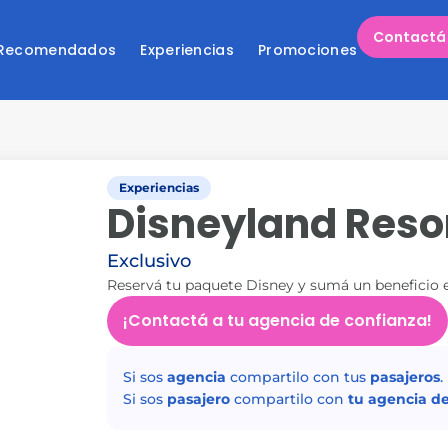
Contactá 
 Recomendados
Experiencias
Promociones
Experiencias
Disneyland Resor
Exclusivo
Reservá tu paquete Disney y sumá un beneficio e
¡Contactá a tu agencia de confianza!
Si sos
agencia
compartilo con tus
pasajeros
.
Si sos
pasajero
compartilo con
tu agencia de